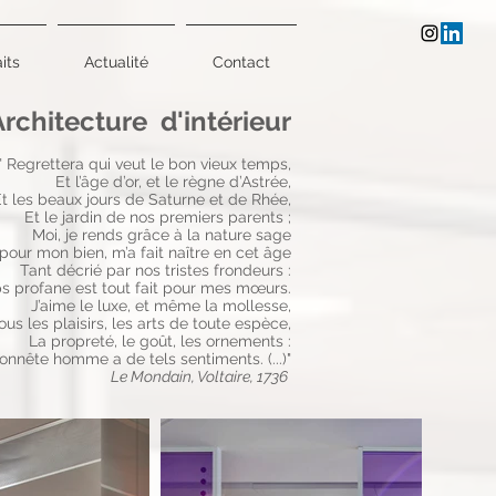
its
Actualité
Contact
Architecture d'intérieur
" Regrettera qui veut le bon vieux temps,
Et l’âge d’or, et le règne d’Astrée,
t les beaux jours de Saturne et de Rhée,
Et le jardin de nos premiers parents ;
Moi, je rends grâce à la nature sage
 pour mon bien, m’a fait naître en cet âge
Tant décrié par nos tristes frondeurs :
s profane est tout fait pour mes mœurs.
J’aime le luxe, et même la mollesse,
ous les plaisirs, les arts de toute espèce,
La propreté, le goût, les ornements :
honnête homme a de tels sentiments.
(...)"
Le Mondain, Voltaire, 1736