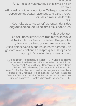
réverbère.
À -12°, c’est la nuit nautique et je t’imagine en
bateau.
-18° : c’est la nuit astronomique. Celle qui nous offre
d’observer les étoiles, allongés l’été dans l’herbe,
loin des rumeurs de la ville.
Toi…
Ces nuits là, tu me les offres toutes, dans des
dégradés de douceurs éclairés aux chandelles.
Mais prudence !
Les pollutions lumineuses trop fortes liées à la
diffusion de lumières artificielles dérèglent les
rythmes circadiens des organismes vivants.
Aussi : préservons la qualité de notre sommeil, en
gardant avec confiance à l’esprit qu’« il n’est pas de
nuit qui n’ait de lumière. »
(Maitre Eckhart)
Ville de Brest, Téléphérique (Setec TPI) / Stade de Reims
(Concepteur lumière Coup d'Éclat -Atelier Michel Rémon
Architectes) / Ville d'Evry ( Concepteur lumière Coup
d'Eclat) / Ville d'Amiens (Concepteur Lumière Agathe
Argod) / Recherche personnelle : échangeurs autoroutiers
porte de la Chapelle - Ile de Nantes - Ex-Axa - Stade de
France - CH4V (St Cloud) - Zac Danton (Courbevoie) - Les
Groues (Nanterre)- Contre-champ de la Défense - (...)/